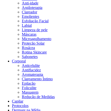
Anti-idade
Argiloterapia
Clareador
Emolientes
Esfoliação Facial
Labial
Limpeza de pele
Máscaras
Microagulhamento
Proteção Solar
Rosácea
Rotina Skincare
Sabonetes
Corporal
Anticelulite
Antiflacidez
Aromaterapia
Clareamento Íntimo
Epilação
Foliculite
Massagem
Redução de Medidas
Capilar
Protocolos
Dermare na Mídia