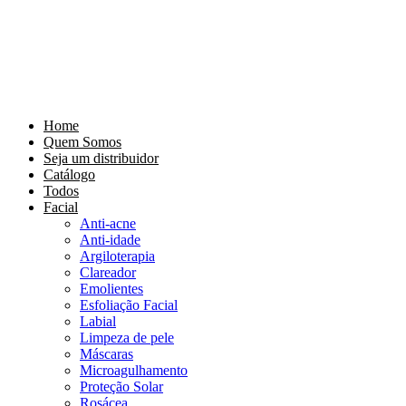
Home
Quem Somos
Seja um distribuidor
Catálogo
Todos
Facial
Anti-acne
Anti-idade
Argiloterapia
Clareador
Emolientes
Esfoliação Facial
Labial
Limpeza de pele
Máscaras
Microagulhamento
Proteção Solar
Rosácea