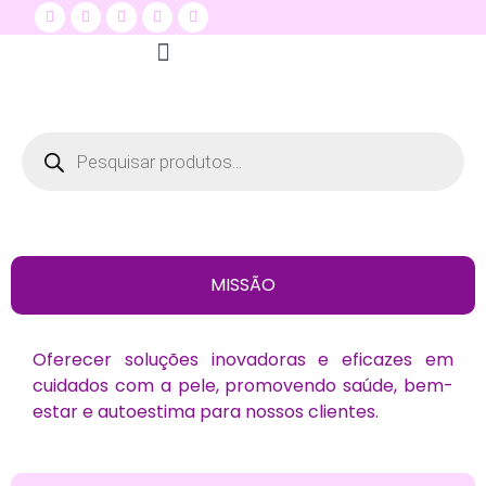
Quem Somos
Seja um distribuidor
Dermare na Mídia
MISSÃO
Oferecer soluções inovadoras e eficazes em
cuidados com a pele, promovendo saúde, bem-
estar e autoestima para nossos clientes.