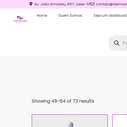
Av. João Amadeu, 461 | Jales-SP
contato@dermare
Home
Quem Somos
Seja um distribuido
Showing 49–64 of 73 results