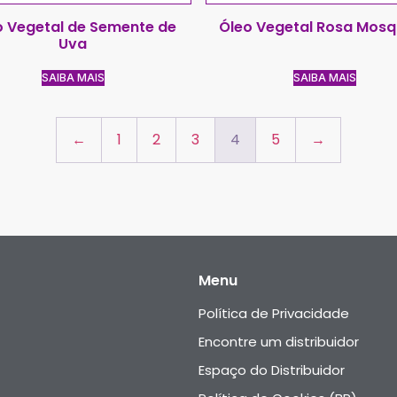
o Vegetal de Semente de
Óleo Vegetal Rosa Mos
Uva
SAIBA MAIS
SAIBA MAIS
←
1
2
3
4
5
→
Menu
Política de Privacidade
Encontre um distribuidor
Espaço do Distribuidor