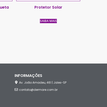
queta
Protetor Solar
SAIBA MAIS
INFORMAÇÕES
Av. João Amadeu, 461 | Jales-SP
contato@dermare.com.br