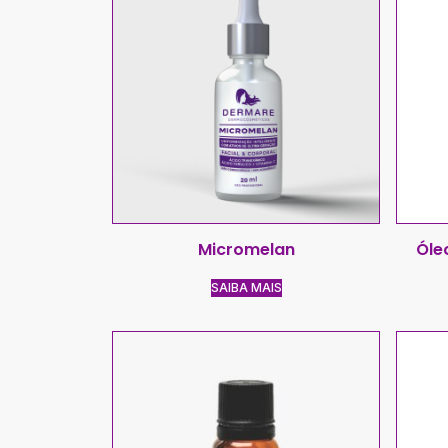
Micromelan
Óle
SAIBA MAIS