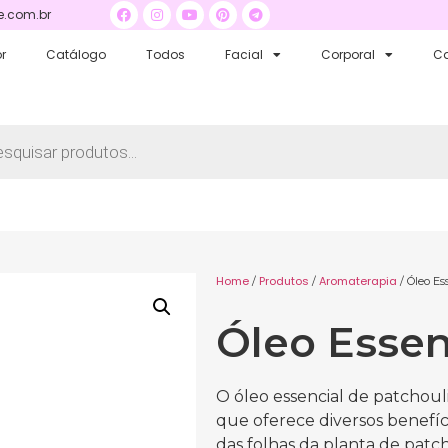
.com.br
r
Catálogo
Todos
Facial
Corporal
Ca
Home
Produtos
Aromaterapia
/
/
/ Óleo Es
Óleo Essen
O óleo essencial de patchoul
que oferece diversos benefíc
das folhas da planta de patch