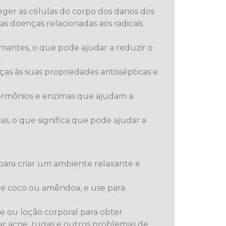
ger as células do corpo dos danos dos
as doenças relacionadas aos radicais
mantes, o que pode ajudar a reduzir o
.
aças às suas propriedades antissépticas e
hormônios e enzimas que ajudam a
as, o que significa que pode ajudar a
para criar um ambiente relaxante e
de coco ou amêndoa, e use para
e ou loção corporal para obter
atar acne, rugas e outros problemas de