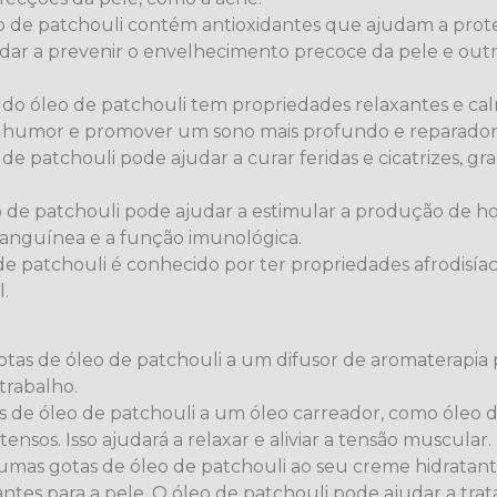
o de patchouli contém antioxidantes que ajudam a prote
ajudar a prevenir o envelhecimento precoce da pele e outr
do óleo de patchouli tem propriedades relaxantes e cal
 o humor e promover um sono mais profundo e reparador
de patchouli pode ajudar a curar feridas e cicatrizes, gr
o de patchouli pode ajudar a estimular a produção de 
 sanguínea e a função imunológica.
de patchouli é conhecido por ter propriedades afrodisíac
l.
tas de óleo de patchouli a um difusor de aromaterapia 
trabalho.
 de óleo de patchouli a um óleo carreador, como óleo 
sos. Isso ajudará a relaxar e aliviar a tensão muscular.
umas gotas de óleo de patchouli ao seu creme hidratant
dantes para a pele. O óleo de patchouli pode ajudar a tr