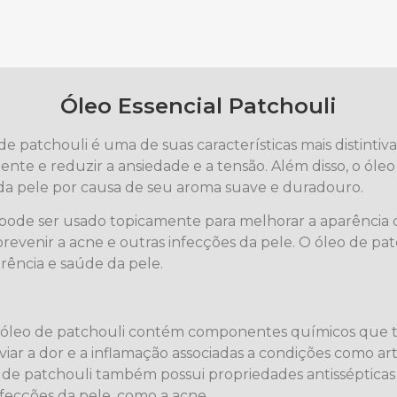
Óleo Essencial Patchouli
e patchouli é uma de suas características mais distint
ente e reduzir a ansiedade e a tensão. Além disso, o ó
da pele por causa de seu aroma suave e duradouro.
pode ser usado topicamente para melhorar a aparência 
 prevenir a acne e outras infecções da pele. O óleo de p
rência e saúde da pele.
O óleo de patchouli contém componentes químicos que tê
iviar a dor e a inflamação associadas a condições como a
o de patchouli também possui propriedades antissépticas
fecções da pele, como a acne.