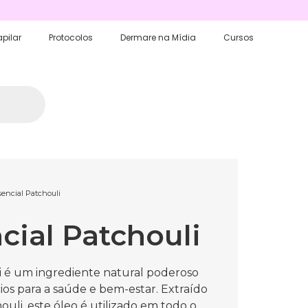
pilar
Protocolos
Dermare na Mídia
Cursos
sencial Patchouli
cial Patchouli
i é um ingrediente natural poderoso
ios para a saúde e bem-estar. Extraído
ouli, este óleo é utilizado em todo o