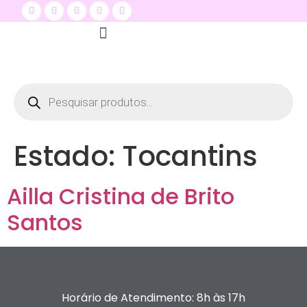
Quem Somos
Seja um distribuidor
Dermare na Mídia
Estado:
Tocantins
Ailla Cristina de Brito
Santos
Horário de Atendimento: 8h às 17h