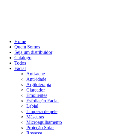
Home
Quem Somos
Seja um distribuidor
Catálogo
Todos
Facial
Anti-acne
Anti-idade
Argiloterapia
Clareador
Emolientes
Esfoliação Facial
Labial
Limpeza de pele
Máscaras
Microagulhamento
Proteção Solar
Rosácea