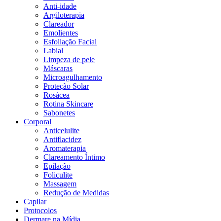
Anti-idade
Argiloterapia
Clareador
Emolientes
Esfoliação Facial
Labial
Limpeza de pele
Máscaras
Microagulhamento
Proteção Solar
Rosácea
Rotina Skincare
Sabonetes
Corporal
Anticelulite
Antiflacidez
Aromaterapia
Clareamento Íntimo
Epilação
Foliculite
Massagem
Redução de Medidas
Capilar
Protocolos
Dermare na Mídia