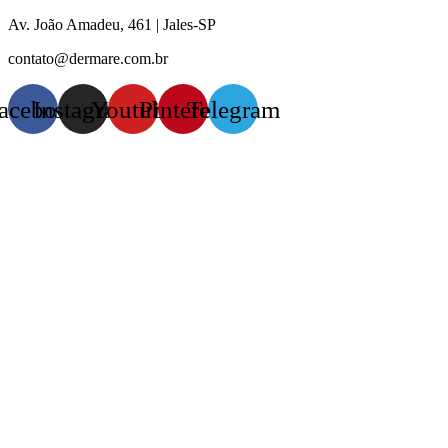
Pular
Av. João Amadeu, 461 | Jales-SP
para
contato@dermare.com.br
o
conteúdo
acebook
Instagram
Youtube
Pinterest
Telegram