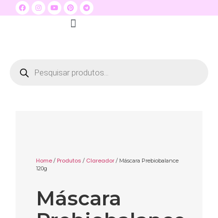
Quem Somos
Seja um distribuidor
Dermare na Mídia
Home
Produtos
Clareador
/
/
/ Máscara Prebiobalance
120g
Máscara