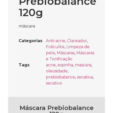
Prebiobalance
120g
máscara
Categorias
Anti-acne
,
Clareador
,
Foliculite
,
Limpeza de
pele
,
Máscaras
,
Máscaras
e Tonificação
Tags
acne
,
espinha
,
mascara
,
oleosidade
,
prebiobalance
,
secativa
,
secativo
Máscara Prebiobalance