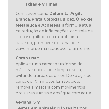
axilas e virilhas
Com ativos como
Dolomita
,
Argila
Branca
,
Prata Coloidal
,
Bioex
,
Óleo de
Melaleuca
e
Acneless
, a fórmula atua
na redução de inflamações, controle de
sebo e equilíbrio do microbioma
cutâneo, promovendo uma pele
visivelmente mais saudável e uniforme.
Como usar:
Aplique uma camada uniforme da
máscara sobre a pele limpa e seca,
evitando a área dos olhos. Deixe agir por
cerca de 10 minutos. Em seguida,
remova a máscara com movimentos
circulares suaves e enxágue com água.
Vegana:
Sim
Testes em animais:
Não realizamos