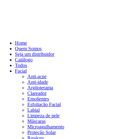
Home
Quem Somos
Seja um distribuidor
Catálogo
Todos
Facial
Anti-acne
Anti-idade
Argiloterapia
Clareador
Emolientes
Esfoliação Facial
Labial
Limpeza de pele
Máscaras
Microagulhamento
Proteção Solar
Rosácea