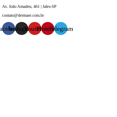
Pular
Av. João Amadeu, 461 | Jales-SP
para
contato@dermare.com.br
o
conteúdo
acebook
Instagram
Youtube
Pinterest
Telegram