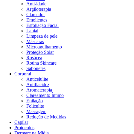
Anti-idade
Argiloterapia
Clareador
Emolientes
Esfoliação Facial
Labial
Limpeza de pele
Máscaras
Microagulhamento
Proteção Solar
Rosácea
Rotina Skincare
Sabonetes
Corporal
Anticelulite
Antiflacidez
Aromaterapia
Clareamento Íntimo
Epilação
Foliculite
Massagem
Redução de Medidas
Capilar
Protocolos
Dermare na Mídia