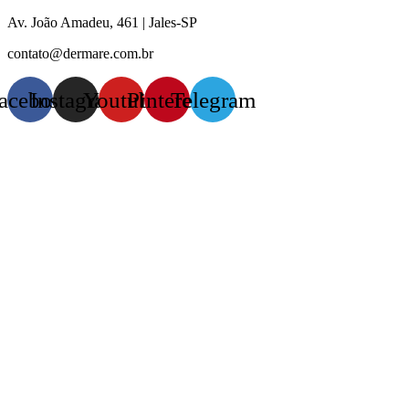
Pular
Av. João Amadeu, 461 | Jales-SP
para
contato@dermare.com.br
o
conteúdo
acebook
Instagram
Youtube
Pinterest
Telegram