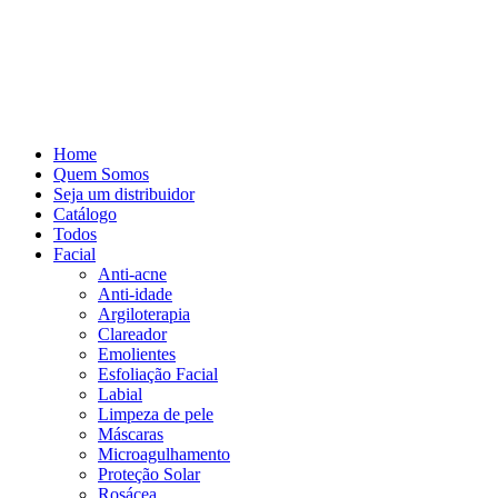
Home
Quem Somos
Seja um distribuidor
Catálogo
Todos
Facial
Anti-acne
Anti-idade
Argiloterapia
Clareador
Emolientes
Esfoliação Facial
Labial
Limpeza de pele
Máscaras
Microagulhamento
Proteção Solar
Rosácea