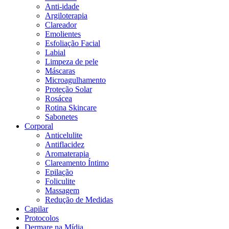
Anti-idade
Argiloterapia
Clareador
Emolientes
Esfoliação Facial
Labial
Limpeza de pele
Máscaras
Microagulhamento
Proteção Solar
Rosácea
Rotina Skincare
Sabonetes
Corporal
Anticelulite
Antiflacidez
Aromaterapia
Clareamento Íntimo
Epilação
Foliculite
Massagem
Redução de Medidas
Capilar
Protocolos
Dermare na Mídia