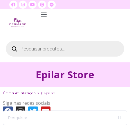
Quem Somos
Seja um distribuidor
Dermare na Mídia
Epilar Store
Última Atualização: 28/09/2023
Siga nas redes sociais