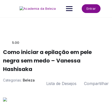
Skip
to
Entrar
content
5.00
Como iniciar a epilação em pele
negra sem medo – Vanessa
Hashisaka
Categorias:
Beleza
Lista de Desejos
Compartilhar