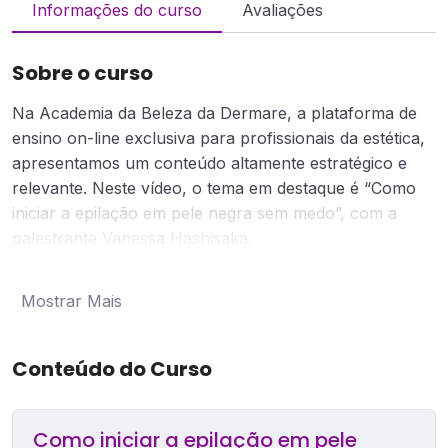
Informações do curso
Avaliações
Sobre o curso
Na Academia da Beleza da Dermare, a plataforma de
ensino on-line exclusiva para profissionais da estética,
apresentamos um conteúdo altamente estratégico e
relevante. Neste vídeo, o tema em destaque é “Como
iniciar a epilação em pele negra sem medo”, com a
palestrante Vanessa Hashisaka.
Nesta palestra dinâmica e enriquecedora, você
aprenderá técnicas fundamentais para realizar a
Mostrar Mais
epilação em pele negra de forma segura e eficaz.
Vanessa Hashisaka, uma especialista em estética
inclusiva, compartilhará dicas e orientações essenciais
Conteúdo do Curso
para garantir um procedimento respeitoso, sem riscos
ou danos à pele.
Como iniciar a epilação em pele
Descubra como adaptar as técnicas de epilação,